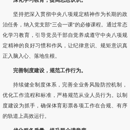
坚持把深入贯彻中央八项规定精神作为长期的政
治任务，纳入党支部“三会一课”的必修课程。通过常态
化学习教育，引导党员干部自觉养成遵守中央八项规
定精神的良好习惯和作风，让纪律意识、规矩意识真
正入脑入心、落地生根。
完善制度建设，规范工作行为。
持续健全制度体系，完善全业务风险防控机制，
优化工作流程和标准，严格规范从业人员行为。以制
度建设为抓手，确保体育彩票各项工作在合规、有序
的轨道上高效运行。