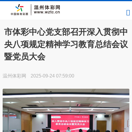
市体彩中心党支部召开深入贯彻中
央八项规定精神学习教育总结会议
暨党员大会
温州体彩网
2025-09-24 07:59:00